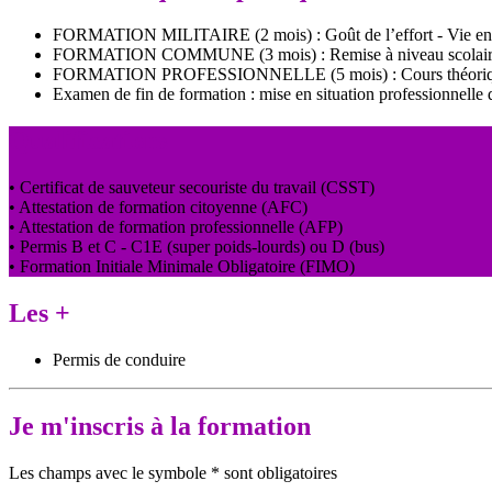
FORMATION MILITAIRE (2 mois) : Goût de l’effort - Vie en co
FORMATION COMMUNE (3 mois) : Remise à niveau scolaire - F
FORMATION PROFESSIONNELLE (5 mois) : Cours théoriques -
Examen de fin de formation : mise en situation professionnelle d
Qualifications
• Certificat de sauveteur secouriste du travail (CSST)
• Attestation de formation citoyenne (AFC)
• Attestation de formation professionnelle (AFP)
• Permis B et C - C1E (super poids-lourds) ou D (bus)
• Formation Initiale Minimale Obligatoire (FIMO)
Les +
Permis de conduire
Je m'inscris à la formation
Les champs avec le symbole
*
sont obligatoires