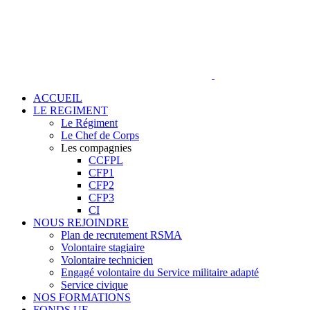
ACCUEIL
LE REGIMENT
Le Régiment
Le Chef de Corps
Les compagnies
CCFPL
CFP1
CFP2
CFP3
CI
NOUS REJOINDRE
Plan de recrutement RSMA
Volontaire stagiaire
Volontaire technicien
Engagé volontaire du Service militaire adapté
Service civique
NOS FORMATIONS
FONDS UE