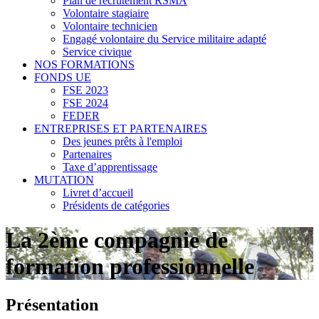
Plan de recrutement RSMA
Volontaire stagiaire
Volontaire technicien
Engagé volontaire du Service militaire adapté
Service civique
NOS FORMATIONS
FONDS UE
FSE 2023
FSE 2024
FEDER
ENTREPRISES ET PARTENAIRES
Des jeunes prêts à l'emploi
Partenaires
Taxe d’apprentissage
MUTATION
Livret d’accueil
Présidents de catégories
La 2ème compagnie de
formation professionnelle
Présentation