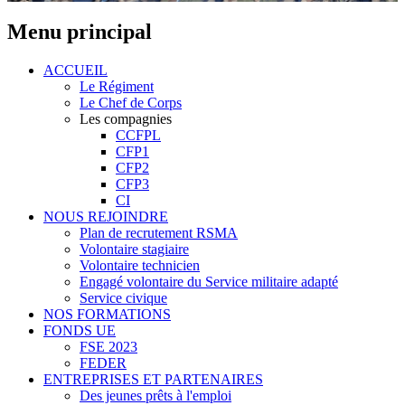
Menu principal
ACCUEIL
Le Régiment
Le Chef de Corps
Les compagnies
CCFPL
CFP1
CFP2
CFP3
CI
NOUS REJOINDRE
Plan de recrutement RSMA
Volontaire stagiaire
Volontaire technicien
Engagé volontaire du Service militaire adapté
Service civique
NOS FORMATIONS
FONDS UE
FSE 2023
FEDER
ENTREPRISES ET PARTENAIRES
Des jeunes prêts à l'emploi