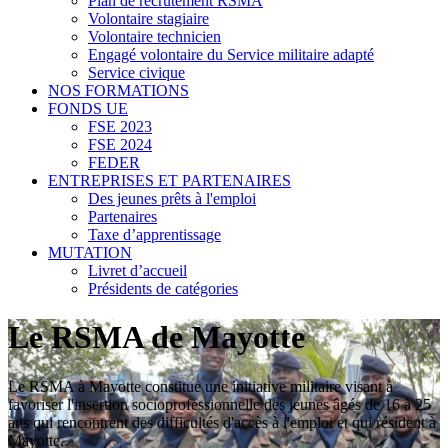
Plan de recrutement RSMA
Volontaire stagiaire
Volontaire technicien
Engagé volontaire du Service militaire adapté
Service civique
NOS FORMATIONS
FONDS UE
FSE 2023
FSE 2024
FEDER
ENTREPRISES ET PARTENAIRES
Des jeunes prêts à l'emploi
Partenaires
Taxe d’apprentissage
MUTATION
Livret d’accueil
Présidents de catégories
Le RSMA de Mayotte
Le RSMA à Mayotte constitue une initiative militaire visant à
favoriser l'insertion socioprofessionnelle des jeunes âgés de 16 à 25
ans qui rencontrent des difficultés d'accès à l'emploi et qui résident à
Mayotte.