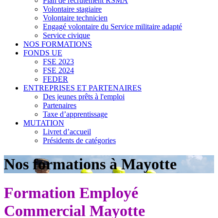
Plan de recrutement RSMA
Volontaire stagiaire
Volontaire technicien
Engagé volontaire du Service militaire adapté
Service civique
NOS FORMATIONS
FONDS UE
FSE 2023
FSE 2024
FEDER
ENTREPRISES ET PARTENAIRES
Des jeunes prêts à l'emploi
Partenaires
Taxe d’apprentissage
MUTATION
Livret d’accueil
Présidents de catégories
Nos formations à Mayotte
Formation Employé
Commercial Mayotte